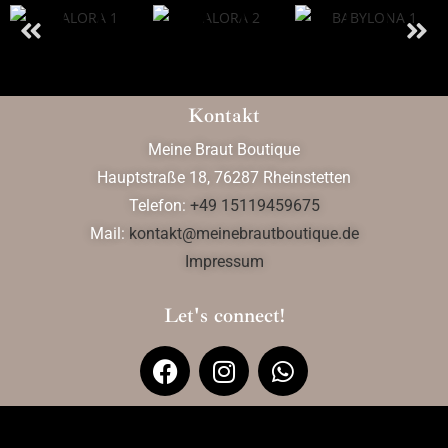
Kontakt
Meine Braut Boutique
Hauptstraße 18, 76287 Rheinstetten
Telefon:
+49 15119459675
Mail:
kontakt@meinebrautboutique.de
Impressum
Let's connect!